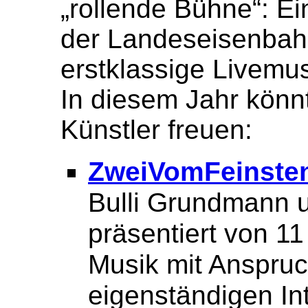
„rollende Bühne“: E
der Landeseisenbahn 
erstklassige Livemus
In diesem Jahr könnt
Künstler freuen:
ZweiVomFeinste
Bulli Grundmann 
präsentiert von 1
Musik mit Anspruch
eigenständigen In