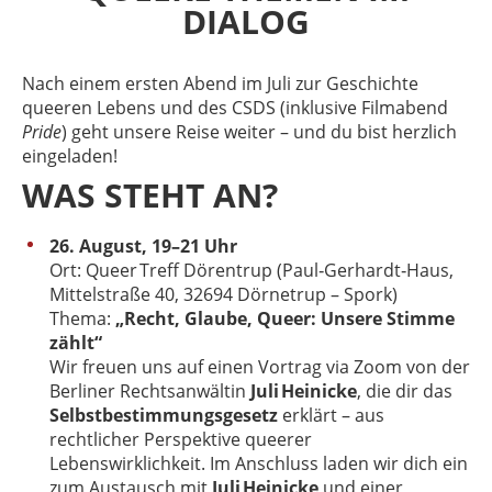
DIALOG
Nach einem ersten Abend im Juli zur Geschichte
queeren Lebens und des CSDS (inklusive Filmabend
Pride
) geht unsere Reise weiter – und du bist herzlich
eingeladen!
WAS STEHT AN?
26
. August, 19–21 Uhr
Ort: Queer Treff Dörentrup (Paul‑Gerhardt‑Haus,
Mittelstraße 40, 32694 Dörnetrup – Spork)
Thema:
„Recht, Glaube, Queer: Unsere Stimme
zählt“
Wir freuen uns auf einen Vortrag via Zoom von der
Berliner Rechtsanwältin
Juli Heinicke
, die dir das
Selbstbestimmungsgesetz
erklärt – aus
rechtlicher Perspektive queerer
Lebenswirklichkeit. Im Anschluss laden wir dich ein
zum Austausch mit
Juli Heinicke
und einer